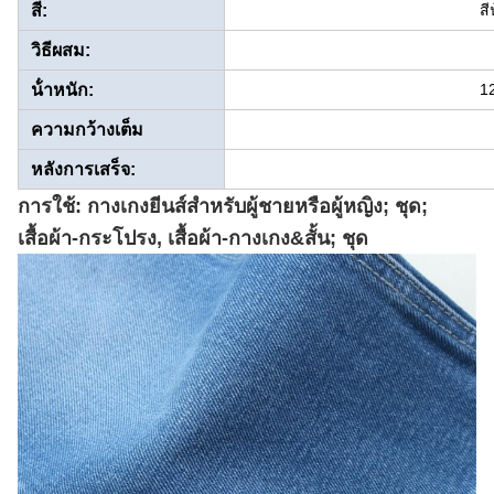
สี:
สี
วิธีผสม:
น้ําหนัก:
1
ความกว้างเต็ม
หลังการเสร็จ:
การใช้: กางเกงยีนส์สําหรับผู้ชายหรือผู้หญิง; ชุด;
เสื้อผ้า-กระโปรง, เสื้อผ้า-กางเกง&สั้น; ชุด