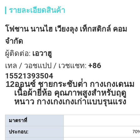
รายละเอียดสินค้า
โฟชาน นานไฮ เวียงลุง เท็กสติกล์ คอม
จํากัด
ผู้ติดต่อ:
เอวาฮู
เทล / วอชแปป / เวชแชท:
+86
15521393504
12ออนซ์ ชายกระชับต่ํา กางเกงเดนม
เนื้อผ้ายี่ห้อ คุณภาพสูงสําหรับฤดู
หนาว กางเกงเกงเก่าแบบรุนแรง
มาตราที่
ประกอบ:
70