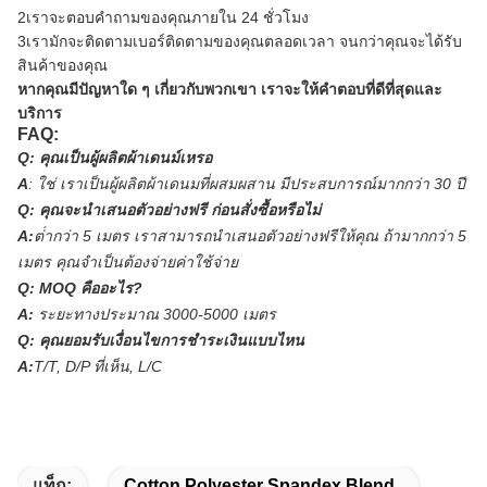
2เราจะตอบคําถามของคุณภายใน 24 ชั่วโมง
3เรามักจะติดตามเบอร์ติดตามของคุณตลอดเวลา จนกว่าคุณจะได้รับ
สินค้าของคุณ
หากคุณมีปัญหาใด ๆ เกี่ยวกับพวกเขา เราจะให้คําตอบที่ดีที่สุดและ
บริการ
FAQ:
Q:
คุณเป็นผู้ผลิตผ้าเดนม์เหรอ
A
:
ใช่ เราเป็นผู้ผลิตผ้าเดนมที่ผสมผสาน มีประสบการณ์มากกว่า 30 ปี
Q:
คุณจะนําเสนอตัวอย่างฟรี ก่อนสั่งซื้อหรือไม่
A:
ต่ํากว่า 5 เมตร เราสามารถนําเสนอตัวอย่างฟรีให้คุณ ถ้ามากกว่า 5
เมตร คุณจําเป็นต้องจ่ายค่าใช้จ่าย
Q:
MOQ คืออะไร?
A:
ระยะทางประมาณ 3000-5000 เมตร
Q:
คุณยอมรับเงื่อนไขการชําระเงินแบบไหน
A:
T/T, D/P ที่เห็น, L/C
แท็ก:
Cotton Polyester Spandex Blend