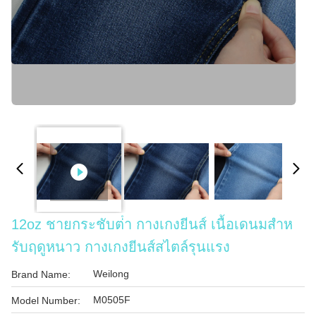
12oz ชายกระชับต่ํา กางเกงยีนส์ เนื้อเดนมสําห
รับฤดูหนาว กางเกงยีนส์สไตล์รุนแรง
Weilong
Brand Name:
M0505F
Model Number: