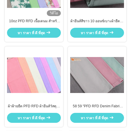
วิดีโอ
10oz PFD RFD เนื้อเดนม สําหรับ
ผ้ายีนส์สีขาว 10 ออนซ์เบาะผ้ายืดผ้า
กางเกงยีนส์
ยีนส์ม้วนวัสดุ
หา ราคา ที่ ดี ที่สุด
หา ราคา ที่ ดี ที่สุด
ผ้าฝ้ายยืด PFD RFD ผ้ายีนส์วัสดุไล
58 59 "PFD RFD Denim Fabric
คร่าเต็มสำหรับฤดูร้อนJean
Rolls Custom Printed Pink Denim
Fabric By The Yard
หา ราคา ที่ ดี ที่สุด
หา ราคา ที่ ดี ที่สุด