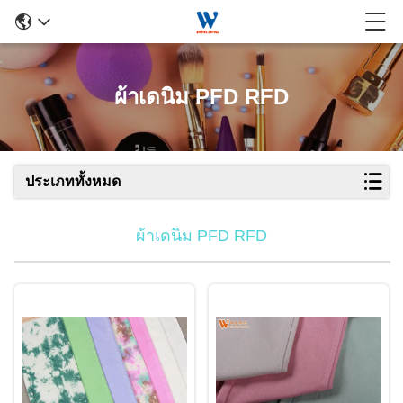
ผ้าเดนิม PFD RFD
ประเภททั้งหมด
ผ้าเดนิม PFD RFD