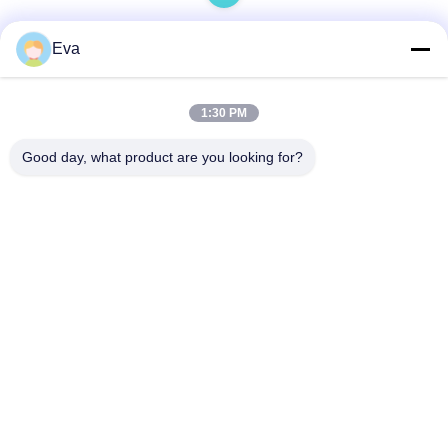
Eva
ติดต่อด่วน
1:30 PM
ที่อยู่
Good day, what product are you looking for?
Gaohai industrial Zone, Jinsha, Danzao Town, Nanhai
District, Foshan City, Guangdong, P.R.CHINA
โทรศัพท์
86-757-85418969
อีเมล
sales5@weilongjeans.com.cn