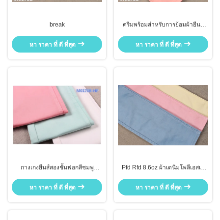
break
ครีมพร้อมสำหรับการย้อมผ้ายีนส์
เทียม PFD RFD ปลอมผ้า RFD
Dobby
หา ราคา ที่ ดี ที่สุด
หา ราคา ที่ ดี ที่สุด
กางเกงยีนส์สองชั้นฟอกสีชมพู
Pfd Rfd 8.6oz ผ้าเดนิมโพลีเอสเต
Desizing Bleach Finishing ผ้าเดนิ
อร์สแปนเด็กซ์คอตตอนสองแกนน้ำ
ม RFD PFD
หนักเบา
หา ราคา ที่ ดี ที่สุด
หา ราคา ที่ ดี ที่สุด